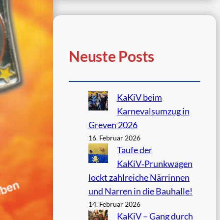
Neuste Posts
KaKiV beim
Karnevalsumzug in
Greven 2026
16. Februar 2026
Taufe der
KaKiV‑Prunkwagen
lockt zahlreiche Närrinnen
und Narren in die Bauhalle!
14. Februar 2026
KaKiV – Gang durch