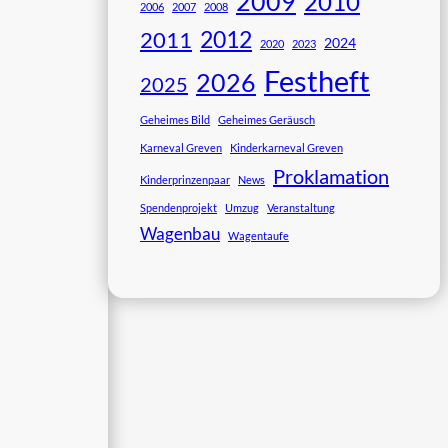
2009
2010
2006
2007
2008
2012
2011
2024
2020
2023
Festheft
2026
2025
Geheimes Bild
Geheimes Geräusch
Karneval Greven
Kinderkarneval Greven
Proklamation
Kinderprinzenpaar
News
Spendenprojekt
Umzug
Veranstaltung
Wagenbau
Wagentaufe