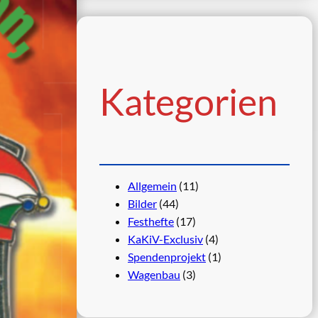
h
e
n
Kategorien
Allgemein
(11)
Bilder
(44)
Festhefte
(17)
KaKiV-Exclusiv
(4)
Spendenprojekt
(1)
Wagenbau
(3)