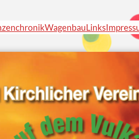
nzenchronik
Wagenbau
Links
Impress