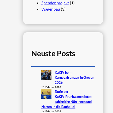
Spendenprojekt
(1)
Wagenbau
(3)
Neuste Posts
KaKiV beim
Karnevalsumzug in Greven
2026
16. Februar 2026
Taufe der
KaKiV‑Prunkwagen lockt
zahlreiche Närrinnen und
Narren in die Bauhalle!
14. Februar 2026