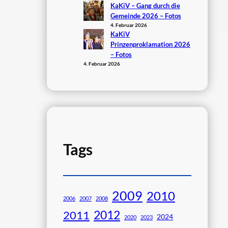
KaKiV – Gang durch die
Gemeinde 2026 – Fotos
4. Februar 2026
KaKiV
Prinzenproklamation 2026
– Fotos
4. Februar 2026
Tags
2009
2010
2006
2007
2008
2012
2011
2024
2020
2023