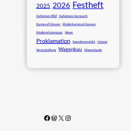
Festheft
2026
2025
Geheimes Bild
Geheimes Geräusch
Karneval Greven
Kinderkarneval Greven
Kinderprinzenpaar
News
Proklamation
Spendenprojekt
Umzug
Wagenbau
Veranstaltung
Wagentaufe
Facebook
WordPress
#
Instagram