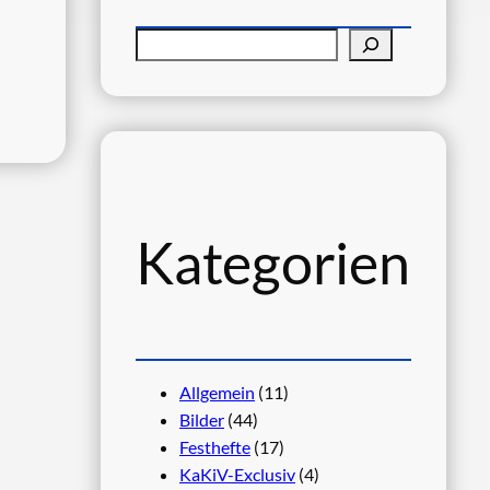
S
u
c
h
e
n
Kategorien
Allgemein
(11)
Bilder
(44)
Festhefte
(17)
KaKiV-Exclusiv
(4)