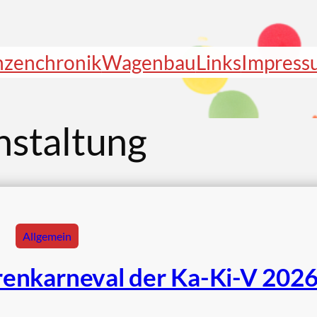
nzenchronik
Wagenbau
Links
Impress
nstaltung
Allgemein
enkarneval der Ka-Ki-V 202