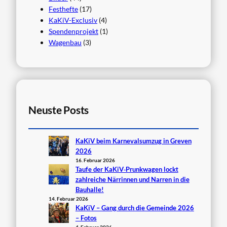
Festhefte
(17)
KaKiV-Exclusiv
(4)
Spendenprojekt
(1)
Wagenbau
(3)
Neuste Posts
KaKiV beim Karnevalsumzug in Greven
2026
16. Februar 2026
Taufe der KaKiV‑Prunkwagen lockt
zahlreiche Närrinnen und Narren in die
Bauhalle!
14. Februar 2026
KaKiV – Gang durch die Gemeinde 2026
– Fotos
4. Februar 2026