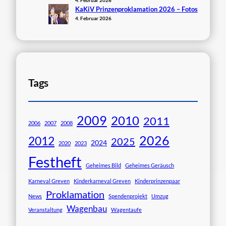
KaKiV Prinzenproklamation 2026 – Fotos
4. Februar 2026
Tags
2009
2010
2011
2006
2007
2008
2026
2012
2025
2024
2020
2023
Festheft
Geheimes Bild
Geheimes Geräusch
Karneval Greven
Kinderkarneval Greven
Kinderprinzenpaar
Proklamation
News
Spendenprojekt
Umzug
Wagenbau
Veranstaltung
Wagentaufe