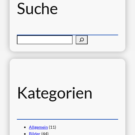
Suche
S
u
c
h
e
n
Kategorien
Allgemein
(11)
Bilder
(44)