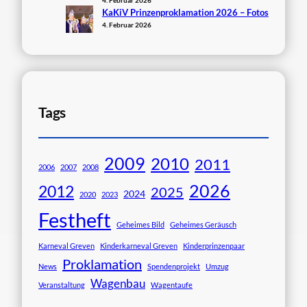
KaKiV Prinzenproklamation 2026 – Fotos
4. Februar 2026
Tags
2009
2010
2011
2006
2007
2008
2026
2012
2025
2024
2020
2023
Festheft
Geheimes Bild
Geheimes Geräusch
Karneval Greven
Kinderkarneval Greven
Kinderprinzenpaar
Proklamation
News
Spendenprojekt
Umzug
Wagenbau
Veranstaltung
Wagentaufe