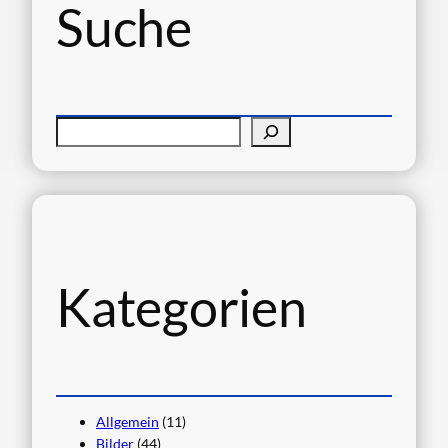
Suche
S
u
c
h
e
n
Kategorien
Allgemein
(11)
Bilder
(44)