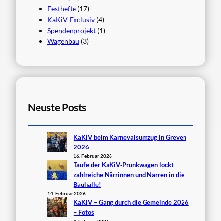
Festhefte
(17)
KaKiV-Exclusiv
(4)
Spendenprojekt
(1)
Wagenbau
(3)
Neuste Posts
KaKiV beim Karnevalsumzug in Greven
2026
16. Februar 2026
Taufe der KaKiV‑Prunkwagen lockt
zahlreiche Närrinnen und Narren in die
Bauhalle!
14. Februar 2026
KaKiV – Gang durch die Gemeinde 2026
– Fotos
4. Februar 2026