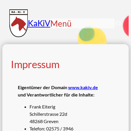
Zum
Inhalt
springen
KaKiV
Menü
Face
Impressum
Eigentümer der Domain
www.kakiv.de
und Verantwortlicher für die Inhalte:
Frank Eiterig
Schillerstrasse 22d
48268 Greven
Telefon: 02575 / 3946